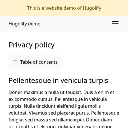
Main content
Main navigation
This is a website demo of
Hugolify
Go to the bottom of the page
Hugolify demo
Privacy policy
Table of contents
Pellentesque in vehicula turpis
Donec maximus a nulla ut feugiat. Duis a enim et
ex commodo cursus. Pellentesque in vehicula
turpis. Nulla tincidunt eleifend ligula mollis
volutpat. Vivamus sed placerat purus. Pellentesque
feugiat sed massa sed ullamcorper. Donec diam
orci, mattis et elit non, pulvinar venenatis neque.