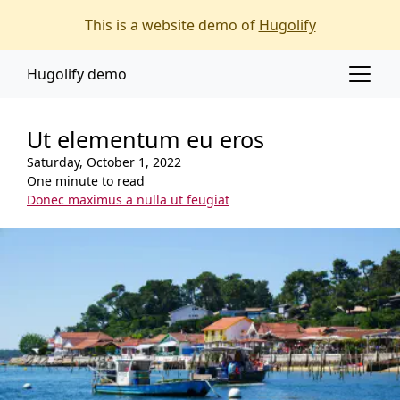
Main content
Main navigation
This is a website demo of
Hugolify
Go to the bottom of the page
Hugolify demo
Ut elementum eu eros
Saturday, October 1, 2022
One minute to read
Donec maximus a nulla ut feugiat